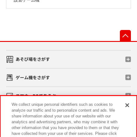
先
あそび場をさがす
ゲーム機をさがす
スマホ・PCであそぶ
We collect unique personal identifiers such as cookies to
analyze our traffic and to personalize content and ads. We
イベント・キャンペーン
share information about your use of our website with our
analytics and advertising partners, who may combine it with
other information that you have provided to them or that they
have collected from your use of their services. Please click