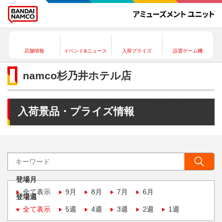
店舗情報
イベント&ニュース
入荷プライズ
設置ゲーム機
namco杉乃井ホテル店
入荷景品・プライズ情報
登場月
全て表示
9月
8月
7月
6月
登場週
全て表示
5週
4週
3週
2週
1週