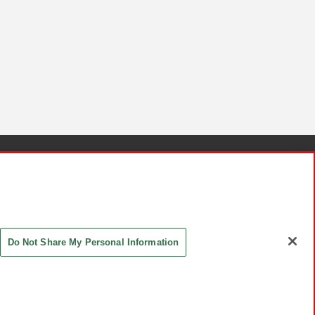
針と検証結果
お取引先さまとともに
お問い合わせ
Do Not Share My Personal Information
ASHIKI Co., Ltd. All Rights Reserved.