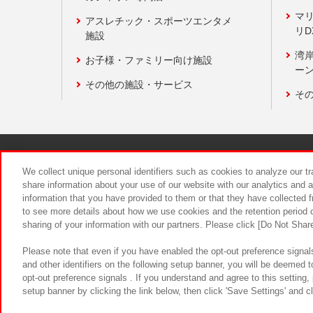
マ
アスレチック・スポーツエンタメ
リD
施設
湾
お子様・ファミリー向け施設
ーン
その他の施設・サービス
そ
関連会社
サステナビリティ
We collect unique personal identifiers such as cookies to analyze our t
share information about your use of our website with our analytics and 
information that you have provided to them or that they have collected f
食品のご提
to see more details about how we use cookies and the retention period o
sharing of your information with our partners. Please click [Do Not Shar
Please note that even if you have enabled the opt-out preference signals
and other identifiers on the following setup banner, you will be deemed 
opt-out preference signals . If you understand and agree to this setting
setup banner by clicking the link below, then click 'Save Settings' and c
©Bandai Namco Amusement Inc.
©Ba