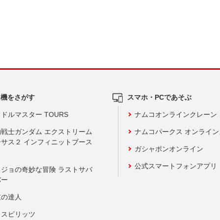
ム機をさがす
スマホ・PCであそぶ
ドルマスター TOURS
ナムコオンラインクレーン
動戦士ガンダム エクストリーム
ナムコパークス オンライ
ーサス２ インフィニットブース
ガシャポンオンライン
公式スマートフォンアプリ
ョジョの奇妙な冒険 ラストサバ
バー
鼓の達人
りスピリッツ