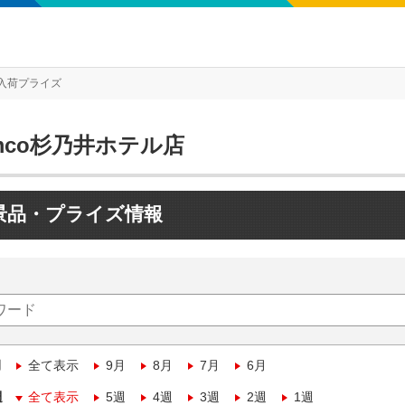
入荷プライズ
mco杉乃井ホテル店
景品・プライズ情報
月
全て表示
9月
8月
7月
6月
週
全て表示
5週
4週
3週
2週
1週