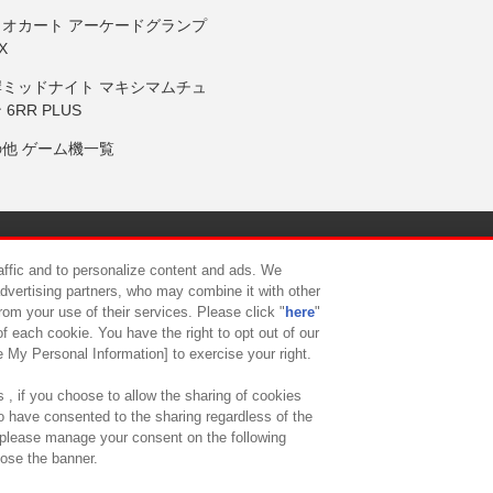
リオカート アーケードグランプ
X
岸ミッドナイト マキシマムチュ
 6RR PLUS
の他 ゲーム機一覧
サイトポリシー
プライバシーポリシー
ウェブアクセシビリティ方
raffic and to personalize content and ads. We
advertising partners, who may combine it with other
rom your use of their services. Please click "
here
"
供について
カスタマーハラスメント対応方針
よくあるご質問・
f each cookie. You have the right to opt out of our
e My Personal Information] to exercise your right.
 , if you choose to allow the sharing of cookies
to have consented to the sharing regardless of the
, please manage your consent on the following
lose the banner.
ndai Namco Amusement Lab Inc.
©Bandai Namco Experience Inc.
©HANAY