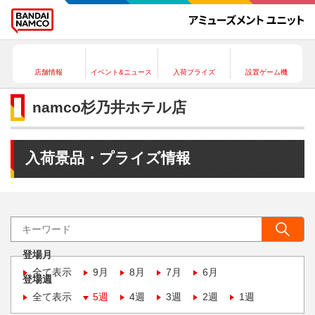
店舗情報
イベント&ニュース
入荷プライズ
設置ゲーム機
namco杉乃井ホテル店
入荷景品・プライズ情報
登場月
全て表示
9月
8月
7月
6月
登場週
全て表示
5週
4週
3週
2週
1週