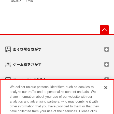
先
あそび場をさがす
ゲーム機をさがす
スマホ・PCであそぶ
We collect unique personal identifiers such as cookies to
analyze our traffic and to personalize content and ads. We
イベント・キャンペーン
share information about your use of our website with our
analytics and advertising partners, who may combine it with
other information that you have provided to them or that they
have collected from your use of their services. Please click