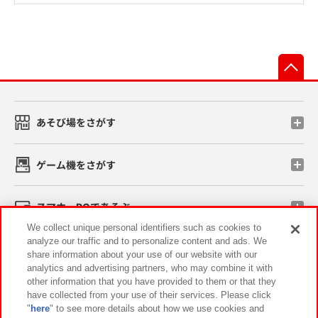
先
あそび場をさがす
ゲーム機をさがす
スマホ・PCであそぶ
We collect unique personal identifiers such as cookies to
analyze our traffic and to personalize content and ads. We
イベント・キャンペーン
share information about your use of our website with our
analytics and advertising partners, who may combine it with
other information that you have provided to them or that they
have collected from your use of their services. Please click
"
here
" to see more details about how we use cookies and
関連会社
サステナビリティ
サイトポリシー