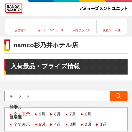
店舗情報
イベント&ニュース
入荷プライズ
設置ゲーム機
namco杉乃井ホテル店
入荷景品・プライズ情報
登場月
全て表示
9月
8月
7月
6月
登場週
全て表示
5週
4週
3週
2週
1週