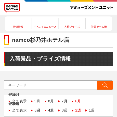
店舗情報
イベント&ニュース
入荷プライズ
設置ゲーム機
namco杉乃井ホテル店
入荷景品・プライズ情報
登場月
全て表示
9月
8月
7月
6月
登場週
全て表示
5週
4週
3週
2週
1週