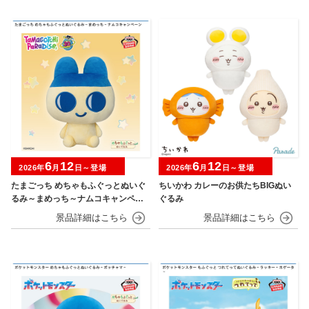
6
12
6
12
2026年
月
日～登場
2026年
月
日～登場
たまごっち めちゃもふぐっとぬいぐ
ちいかわ カレーのお供たちBIGぬい
るみ～まめっち～ナムコキャンペー
ぐるみ
ン