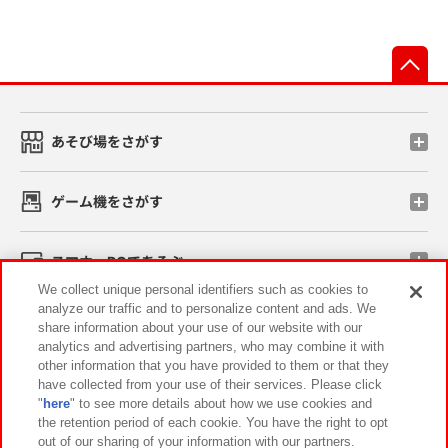
先
あそび場をさがす
ゲーム機をさがす
スマホ・PCであそぶ
We collect unique personal identifiers such as cookies to
analyze our traffic and to personalize content and ads. We
イベント・キャンペーン
share information about your use of our website with our
analytics and advertising partners, who may combine it with
other information that you have provided to them or that they
have collected from your use of their services. Please click
"
here
" to see more details about how we use cookies and
関連会社
サステナビリティ
サイトポリシー
the retention period of each cookie. You have the right to opt
out of our sharing of your information with our partners.