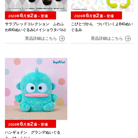
6
2
6
2
2026年
月第
週～登場
2026年
月第
週～登場
サラブレッドコレクション ふわふ
こびとづかん ついていくよBIGぬい
わBIGぬいぐるみ(メイショウタバル)
ぐるみ
6
2
2026年
月第
週～登場
ハンギョドン グランデぬいぐる