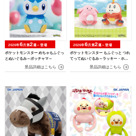
6
2
6
2
2026年
月第
週～登場
2026年
月第
週～登場
ポケットモンスター めちゃもふぐっ
ポケットモンスター もふぐっと つれ
とぬいぐるみ～ポッチャマ～
てってぬいぐるみ～ラッキー・ホゲ
ータ～