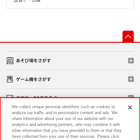
先
あそび場をさがす
ゲーム機をさがす
スマホ・PCであそぶ
We collect unique personal identifiers such as cookies to
analyze our traffic and to personalize content and ads. We
イベント・キャンペーン
share information about your use of our website with our
analytics and advertising partners, who may combine it with
other information that you have provided to them or that they
have collected from your use of their services. Please click