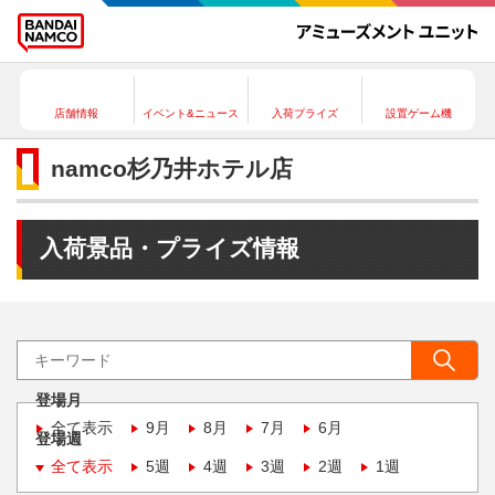
店舗情報
イベント&ニュース
入荷プライズ
設置ゲーム機
namco杉乃井ホテル店
入荷景品・プライズ情報
登場月
全て表示
9月
8月
7月
6月
登場週
全て表示
5週
4週
3週
2週
1週