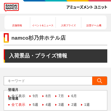
店舗情報
イベント&ニュース
入荷プライズ
設置ゲーム機
namco杉乃井ホテル店
入荷景品・プライズ情報
登場月
全て表示
9月
8月
7月
6月
登場週
全て表示
5週
4週
3週
2週
1週