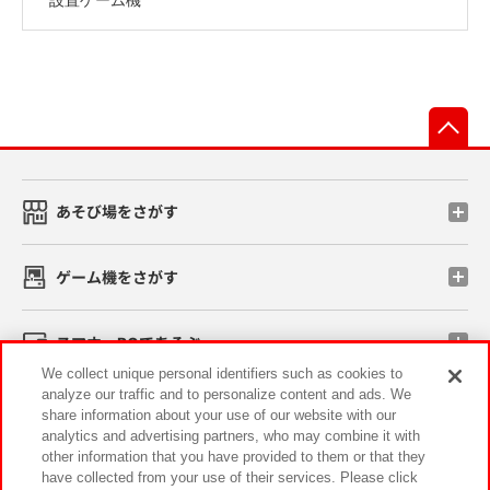
先
あそび場をさがす
ゲーム機をさがす
スマホ・PCであそぶ
We collect unique personal identifiers such as cookies to
analyze our traffic and to personalize content and ads. We
イベント・キャンペーン
share information about your use of our website with our
analytics and advertising partners, who may combine it with
other information that you have provided to them or that they
have collected from your use of their services. Please click