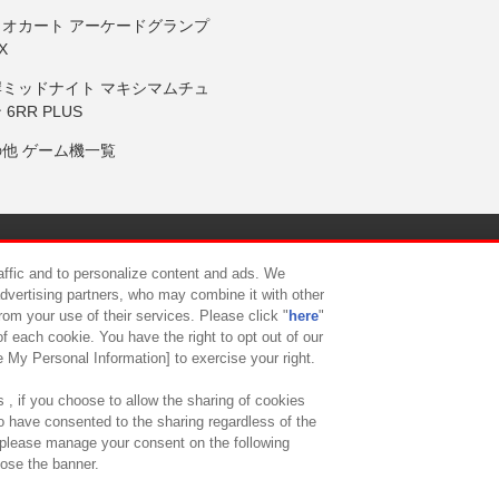
リオカート アーケードグランプ
X
岸ミッドナイト マキシマムチュ
 6RR PLUS
の他 ゲーム機一覧
サイトポリシー
プライバシーポリシー
ウェブアクセシビリティ方
raffic and to personalize content and ads. We
advertising partners, who may combine it with other
rom your use of their services. Please click "
here
"
供について
カスタマーハラスメント対応方針
よくあるご質問・
f each cookie. You have the right to opt out of our
e My Personal Information] to exercise your right.
 , if you choose to allow the sharing of cookies
to have consented to the sharing regardless of the
, please manage your consent on the following
lose the banner.
ndai Namco Amusement Lab Inc.
©Bandai Namco Experience Inc.
©HANAY