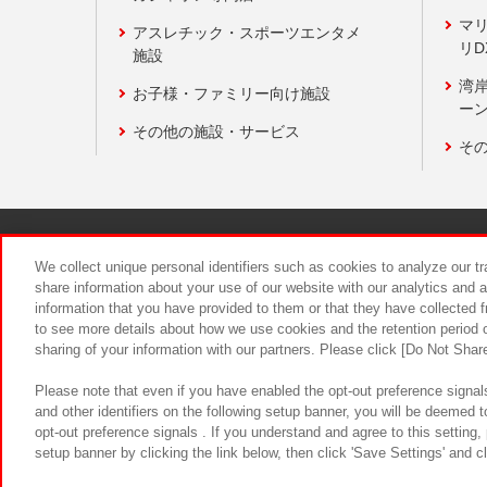
マ
アスレチック・スポーツエンタメ
リD
施設
湾
お子様・ファミリー向け施設
ーン
その他の施設・サービス
そ
関連会社
サステナビリティ
We collect unique personal identifiers such as cookies to analyze our t
share information about your use of our website with our analytics and 
information that you have provided to them or that they have collected f
食品のご提
to see more details about how we use cookies and the retention period o
sharing of your information with our partners. Please click [Do Not Shar
Please note that even if you have enabled the opt-out preference signals
and other identifiers on the following setup banner, you will be deemed 
opt-out preference signals . If you understand and agree to this setting
setup banner by clicking the link below, then click 'Save Settings' and c
©Bandai Namco Amusement Inc.
©Ba