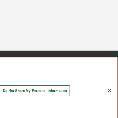
針と検証結果
お取引先さまとともに
お問い合わせ
Do Not Share My Personal Information
ASHIKI Co., Ltd. All Rights Reserved.