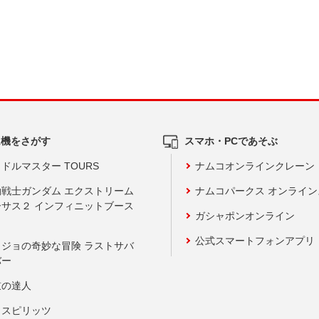
ム機をさがす
スマホ・PCであそぶ
ドルマスター TOURS
ナムコオンラインクレーン
動戦士ガンダム エクストリーム
ナムコパークス オンライ
ーサス２ インフィニットブース
ガシャポンオンライン
公式スマートフォンアプリ
ョジョの奇妙な冒険 ラストサバ
バー
鼓の達人
りスピリッツ