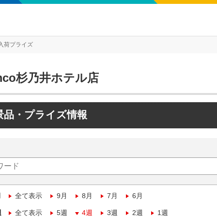
入荷プライズ
mco杉乃井ホテル店
景品・プライズ情報
月
全て表示
9月
8月
7月
6月
週
全て表示
5週
4週
3週
2週
1週