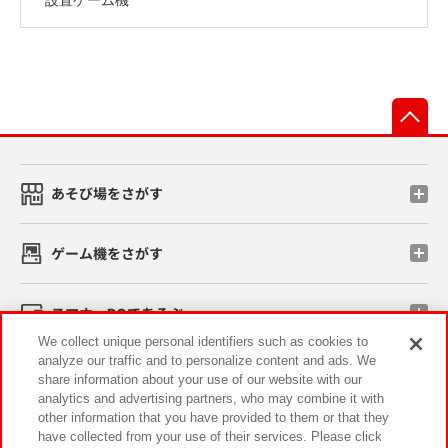
先
あそび場をさがす
ゲーム機をさがす
スマホ・PCであそぶ
We collect unique personal identifiers such as cookies to
analyze our traffic and to personalize content and ads. We
イベント・キャンペーン
share information about your use of our website with our
analytics and advertising partners, who may combine it with
other information that you have provided to them or that they
have collected from your use of their services. Please click