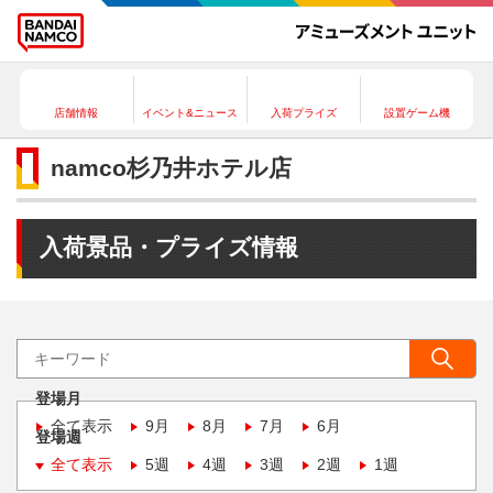
店舗情報
イベント&ニュース
入荷プライズ
設置ゲーム機
namco杉乃井ホテル店
入荷景品・プライズ情報
登場月
全て表示
9月
8月
7月
6月
登場週
全て表示
5週
4週
3週
2週
1週