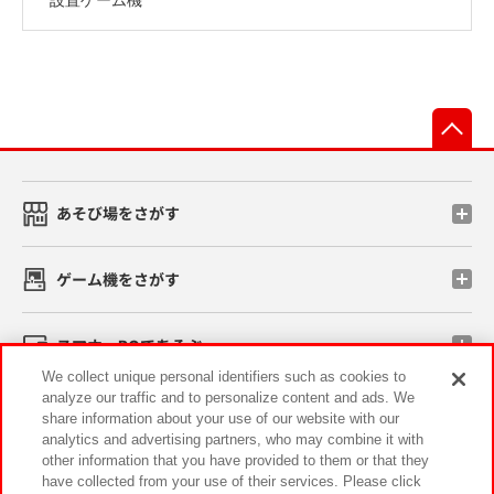
先
あそび場をさがす
ゲーム機をさがす
スマホ・PCであそぶ
We collect unique personal identifiers such as cookies to
analyze our traffic and to personalize content and ads. We
イベント・キャンペーン
share information about your use of our website with our
analytics and advertising partners, who may combine it with
other information that you have provided to them or that they
have collected from your use of their services. Please click