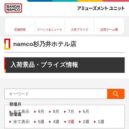
店舗情報
イベント&ニュース
入荷プライズ
設置ゲーム機
namco杉乃井ホテル店
入荷景品・プライズ情報
登場月
全て表示
9月
8月
7月
6月
登場週
全て表示
5週
4週
3週
2週
1週