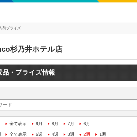
入荷プライズ
mco杉乃井ホテル店
景品・プライズ情報
月
全て表示
9月
8月
7月
6月
週
全て表示
5週
4週
3週
2週
1週