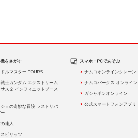
ム機をさがす
スマホ・PCであそぶ
ドルマスター TOURS
ナムコオンラインクレーン
動戦士ガンダム エクストリーム
ナムコパークス オンライ
ーサス２ インフィニットブース
ガシャポンオンライン
公式スマートフォンアプリ
ョジョの奇妙な冒険 ラストサバ
バー
鼓の達人
りスピリッツ