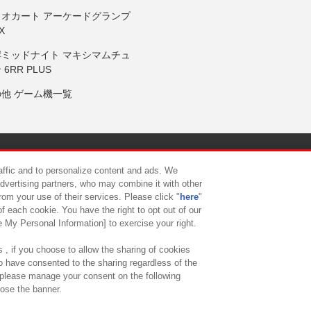
リオカート アーケードグランプ
X
岸ミッドナイト マキシマムチュ
 6RR PLUS
の他 ゲーム機一覧
サイトポリシー
プライバシーポリシー
ウェブアクセシビリティ方
raffic and to personalize content and ads. We
advertising partners, who may combine it with other
rom your use of their services. Please click "
here
"
供について
カスタマーハラスメント対応方針
よくあるご質問・
f each cookie. You have the right to opt out of our
e My Personal Information] to exercise your right.
 , if you choose to allow the sharing of cookies
to have consented to the sharing regardless of the
, please manage your consent on the following
lose the banner.
ndai Namco Amusement Lab Inc.
©Bandai Namco Experience Inc.
©HANAY