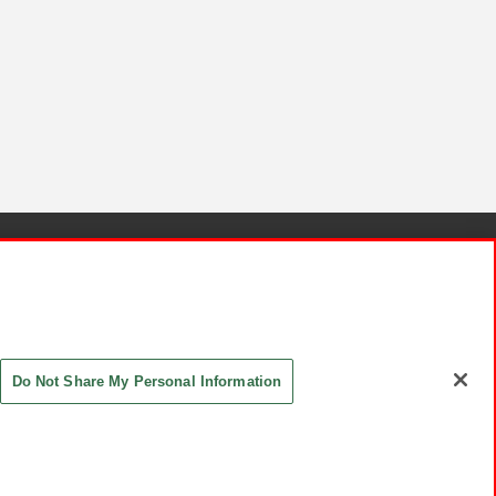
針と検証結果
お取引先さまとともに
お問い合わせ
Do Not Share My Personal Information
ASHIKI Co., Ltd. All Rights Reserved.