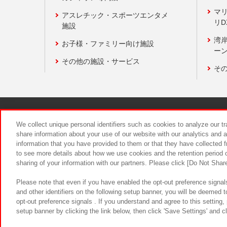
マ
アスレチック・スポーツエンタメ
リD
施設
湾
お子様・ファミリー向け施設
ーン
その他の施設・サービス
そ
関連会社
サステナビリティ
We collect unique personal identifiers such as cookies to analyze our t
share information about your use of our website with our analytics and 
information that you have provided to them or that they have collected f
食品のご提
to see more details about how we use cookies and the retention period o
sharing of your information with our partners. Please click [Do Not Shar
Please note that even if you have enabled the opt-out preference signals
and other identifiers on the following setup banner, you will be deemed 
opt-out preference signals . If you understand and agree to this setting
setup banner by clicking the link below, then click 'Save Settings' and c
©Bandai Namco Amusement Inc.
©Ba