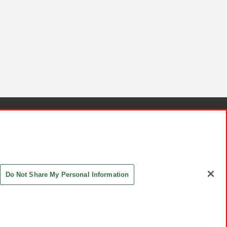
針と検証結果
お取引先さまとともに
お問い合わせ
Do Not Share My Personal Information
ASHIKI Co., Ltd. All Rights Reserved.