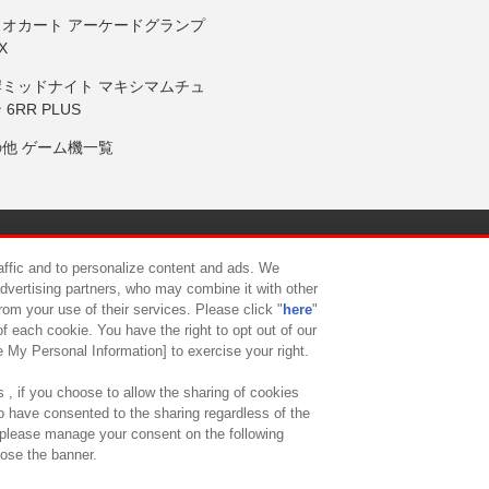
リオカート アーケードグランプ
X
岸ミッドナイト マキシマムチュ
 6RR PLUS
の他 ゲーム機一覧
サイトポリシー
プライバシーポリシー
ウェブアクセシビリティ方
raffic and to personalize content and ads. We
advertising partners, who may combine it with other
rom your use of their services. Please click "
here
"
供について
カスタマーハラスメント対応方針
よくあるご質問・
f each cookie. You have the right to opt out of our
e My Personal Information] to exercise your right.
 , if you choose to allow the sharing of cookies
to have consented to the sharing regardless of the
, please manage your consent on the following
lose the banner.
ndai Namco Amusement Lab Inc.
©Bandai Namco Experience Inc.
©HANAY