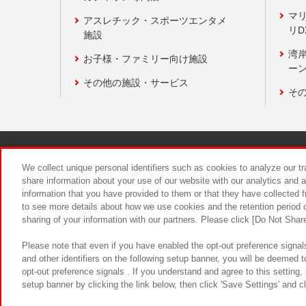
マ
アスレチック・スポーツエンタメ
リD
施設
湾
お子様・ファミリー向け施設
ーン
その他の施設・サービス
そ
関連会社
サステナビリティ
We collect unique personal identifiers such as cookies to analyze our t
share information about your use of our website with our analytics and 
information that you have provided to them or that they have collected f
食品のご提
to see more details about how we use cookies and the retention period o
sharing of your information with our partners. Please click [Do Not Shar
Please note that even if you have enabled the opt-out preference signals
and other identifiers on the following setup banner, you will be deemed 
opt-out preference signals . If you understand and agree to this setting
setup banner by clicking the link below, then click 'Save Settings' and c
©Bandai Namco Amusement Inc.
©Ba