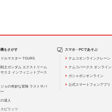
ム機をさがす
スマホ・PCであそぶ
ドルマスター TOURS
ナムコオンラインクレーン
動戦士ガンダム エクストリーム
ナムコパークス オンライ
ーサス２ インフィニットブース
ガシャポンオンライン
公式スマートフォンアプリ
ョジョの奇妙な冒険 ラストサバ
バー
鼓の達人
りスピリッツ