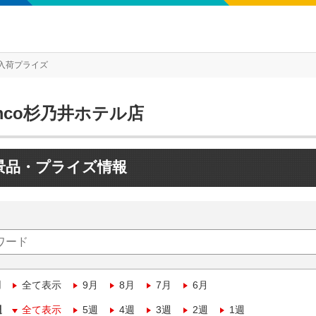
入荷プライズ
mco杉乃井ホテル店
景品・プライズ情報
月
全て表示
9月
8月
7月
6月
週
全て表示
5週
4週
3週
2週
1週