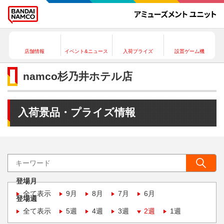
店舗情報
イベント&ニュース
入荷プライズ
設置ゲーム機
namco杉乃井ホテル店
入荷景品・プライズ情報
登場月
全て表示
9月
8月
7月
6月
登場週
全て表示
5週
4週
3週
2週
1週