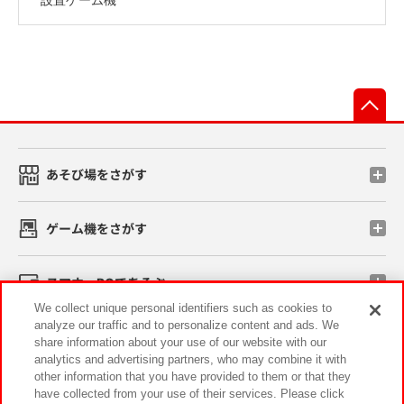
先
あそび場をさがす
ゲーム機をさがす
スマホ・PCであそぶ
We collect unique personal identifiers such as cookies to
analyze our traffic and to personalize content and ads. We
イベント・キャンペーン
share information about your use of our website with our
analytics and advertising partners, who may combine it with
other information that you have provided to them or that they
have collected from your use of their services. Please click