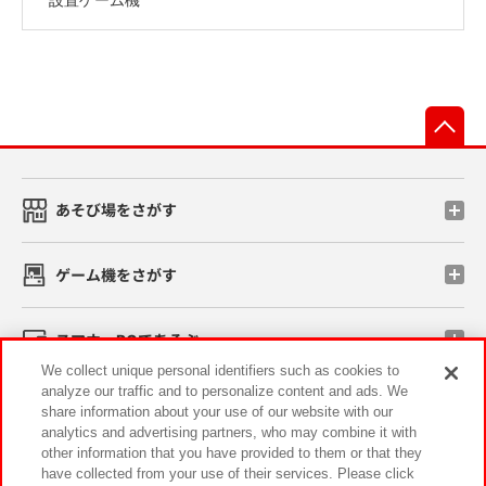
先
あそび場をさがす
ゲーム機をさがす
スマホ・PCであそぶ
We collect unique personal identifiers such as cookies to
analyze our traffic and to personalize content and ads. We
イベント・キャンペーン
share information about your use of our website with our
analytics and advertising partners, who may combine it with
other information that you have provided to them or that they
have collected from your use of their services. Please click