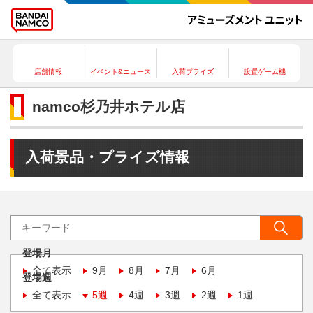
店舗情報
イベント&ニュース
入荷プライズ
設置ゲーム機
namco杉乃井ホテル店
入荷景品・プライズ情報
登場月
全て表示
9月
8月
7月
6月
登場週
全て表示
5週
4週
3週
2週
1週