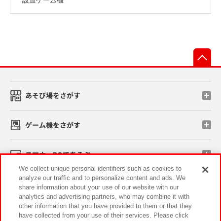
先
あそび場をさがす
ゲーム機をさがす
スマホ・PCであそぶ
We collect unique personal identifiers such as cookies to
analyze our traffic and to personalize content and ads. We
イベント・キャンペーン
share information about your use of our website with our
analytics and advertising partners, who may combine it with
other information that you have provided to them or that they
have collected from your use of their services. Please click