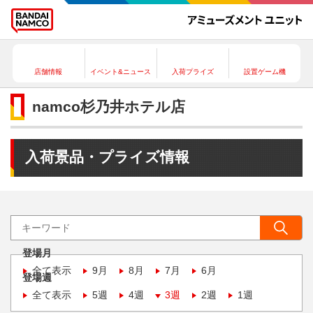
店舗情報
イベント&ニュース
入荷プライズ
設置ゲーム機
namco杉乃井ホテル店
入荷景品・プライズ情報
登場月
全て表示
9月
8月
7月
6月
登場週
全て表示
5週
4週
3週
2週
1週