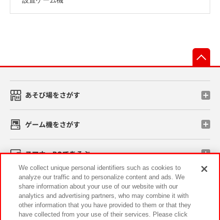
先
あそび場をさがす
ゲーム機をさがす
スマホ・PCであそぶ
We collect unique personal identifiers such as cookies to
analyze our traffic and to personalize content and ads. We
イベント・キャンペーン
share information about your use of our website with our
analytics and advertising partners, who may combine it with
other information that you have provided to them or that they
have collected from your use of their services. Please click