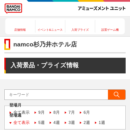
店舗情報
イベント&ニュース
入荷プライズ
設置ゲーム機
namco杉乃井ホテル店
入荷景品・プライズ情報
登場月
全て表示
9月
8月
7月
6月
登場週
全て表示
5週
4週
3週
2週
1週