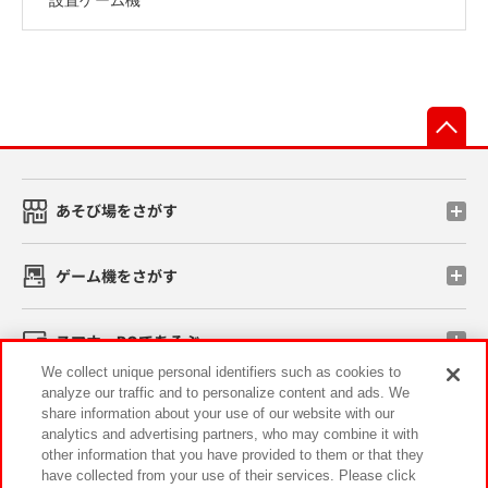
先
あそび場をさがす
ゲーム機をさがす
スマホ・PCであそぶ
We collect unique personal identifiers such as cookies to
analyze our traffic and to personalize content and ads. We
イベント・キャンペーン
share information about your use of our website with our
analytics and advertising partners, who may combine it with
other information that you have provided to them or that they
have collected from your use of their services. Please click