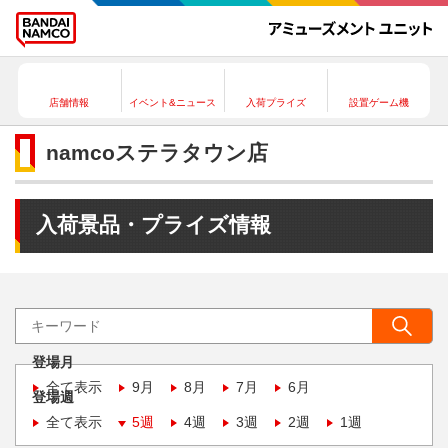
店舗情報
イベント&ニュース
入荷プライズ
設置ゲーム機
namcoステラタウン店
入荷景品・プライズ情報
登場月
全て表示
9月
8月
7月
6月
登場週
全て表示
5週
4週
3週
2週
1週