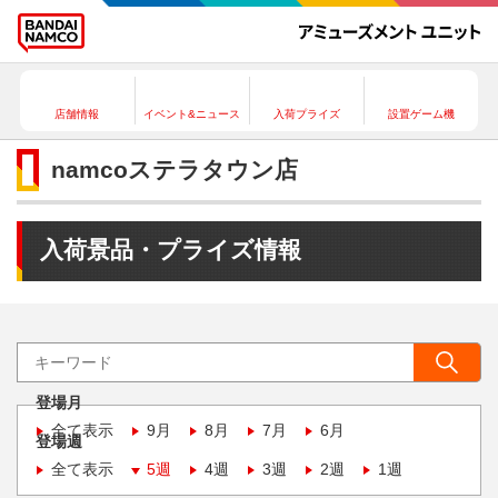
店舗情報
イベント&ニュース
入荷プライズ
設置ゲーム機
namcoステラタウン店
入荷景品・プライズ情報
登場月
全て表示
9月
8月
7月
6月
登場週
全て表示
5週
4週
3週
2週
1週