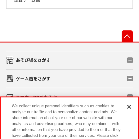
先
あそび場をさがす
ゲーム機をさがす
スマホ・PCであそぶ
We collect unique personal identifiers such as cookies to
analyze our traffic and to personalize content and ads. We
イベント・キャンペーン
share information about your use of our website with our
analytics and advertising partners, who may combine it with
other information that you have provided to them or that they
have collected from your use of their services. Please click