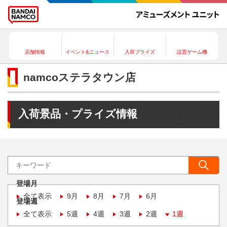
店舗情報
イベント&ニュース
入荷プライズ
設置ゲーム機
namcoステラタウン店
入荷景品・プライズ情報
登場月
全て表示
9月
8月
7月
6月
登場週
全て表示
5週
4週
3週
2週
1週