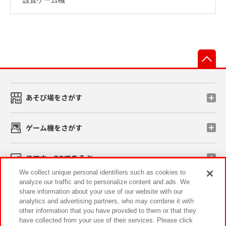
先
あそび場をさがす
ゲーム機をさがす
スマホ・PCであそぶ
We collect unique personal identifiers such as cookies to
analyze our traffic and to personalize content and ads. We
イベント・キャンペーン
share information about your use of our website with our
analytics and advertising partners, who may combine it with
other information that you have provided to them or that they
have collected from your use of their services. Please click