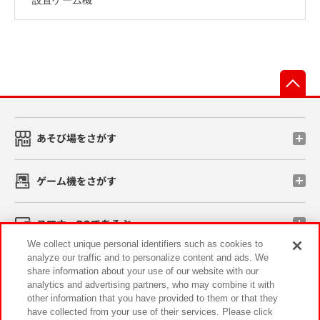
先
あそび場をさがす
ゲーム機をさがす
スマホ・PCであそぶ
We collect unique personal identifiers such as cookies to
analyze our traffic and to personalize content and ads. We
イベント・キャンペーン
share information about your use of our website with our
analytics and advertising partners, who may combine it with
other information that you have provided to them or that they
have collected from your use of their services. Please click