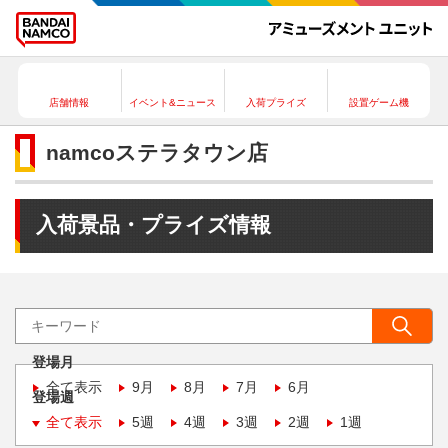
店舗情報
イベント&ニュース
入荷プライズ
設置ゲーム機
namcoステラタウン店
入荷景品・プライズ情報
登場月
全て表示
9月
8月
7月
6月
登場週
全て表示
5週
4週
3週
2週
1週