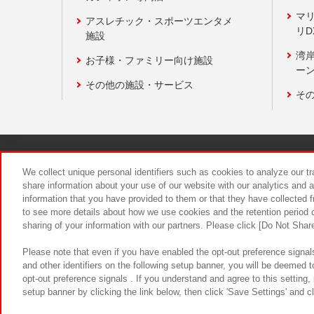
マ
アスレチック・スポーツエンタメ
リD
施設
湾
お子様・ファミリー向け施設
ーン
その他の施設・サービス
そ
関連会社
サステナビリティ
We collect unique personal identifiers such as cookies to analyze our t
share information about your use of our website with our analytics and 
information that you have provided to them or that they have collected f
食品のご提
to see more details about how we use cookies and the retention period o
sharing of your information with our partners. Please click [Do Not Shar
Please note that even if you have enabled the opt-out preference signals
and other identifiers on the following setup banner, you will be deemed 
opt-out preference signals . If you understand and agree to this setting
setup banner by clicking the link below, then click 'Save Settings' and c
©Bandai Namco Amusement Inc.
©Ba