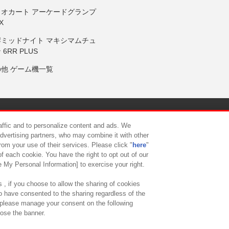
リオカート アーケードグランプ
X
岸ミッドナイト マキシマムチュ
 6RR PLUS
の他 ゲーム機一覧
サイトポリシー
プライバシーポリシー
ウェブアクセシビリティ方
raffic and to personalize content and ads. We
advertising partners, who may combine it with other
rom your use of their services. Please click "
here
"
供について
カスタマーハラスメント対応方針
よくあるご質問・
f each cookie. You have the right to opt out of our
e My Personal Information] to exercise your right.
 , if you choose to allow the sharing of cookies
to have consented to the sharing regardless of the
, please manage your consent on the following
lose the banner.
ndai Namco Amusement Lab Inc.
©Bandai Namco Experience Inc.
©HANAY