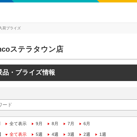
入荷プライズ
mcoステラタウン店
景品・プライズ情報
月
全て表示
9月
8月
7月
6月
週
全て表示
5週
4週
3週
2週
1週