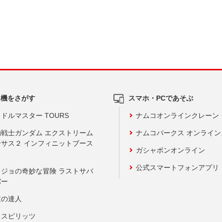
ム機をさがす
スマホ・PCであそぶ
ドルマスター TOURS
ナムコオンラインクレーン
動戦士ガンダム エクストリーム
ナムコパークス オンライ
ーサス２ インフィニットブース
ガシャポンオンライン
公式スマートフォンアプリ
ョジョの奇妙な冒険 ラストサバ
バー
鼓の達人
りスピリッツ