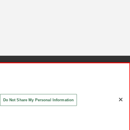
針と検証結果
お取引先さまとともに
お問い合わせ
Do Not Share My Personal Information
ASHIKI Co., Ltd. All Rights Reserved.