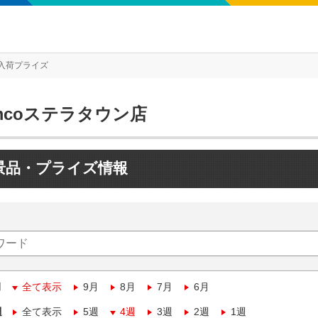
入荷プライズ
mcoステラタウン店
景品・プライズ情報
月
全て表示
9月
8月
7月
6月
週
全て表示
5週
4週
3週
2週
1週