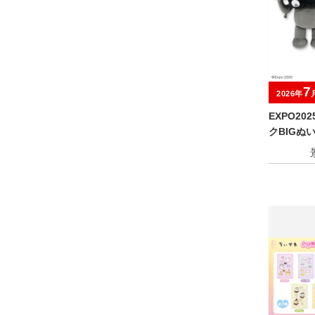
7
2026年
EXPO2
クBIGぬ