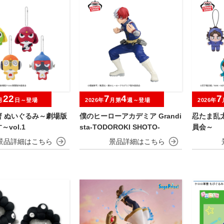
22
7
4
7
月
日～登場
2026年
月第
週～登場
2026年
曹 ぬいぐるみ～劇場版
僕のヒーローアカデミア Grandi
忍たま乱
vol.1
sta-TODOROKI SHOTO-
員会～