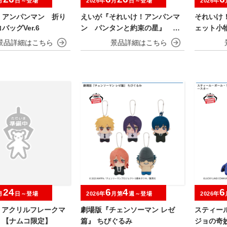
月
日～登場
2026年
月
日～登場
2026年
！アンパンマン 折り
えいが『それいけ！アンパンマ
それいけ
バッグVer.6
ン パンタンと約束の星』 ぬ
ェット小
いぐるみ
24
6
4
6
月
日～登場
2026年
月第
週～登場
2026年
O アクリルフレークマ
劇場版『チェンソーマン レゼ
スティー
 【ナムコ限定】
篇』 ちびぐるみ
ジョの奇妙な