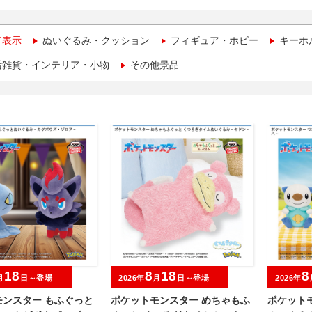
て表示
ぬいぐるみ・クッション
フィギュア・ホビー
キーホ
活雑貨・インテリア・小物
その他景品
18
8
18
8
月
日～登場
2026年
月
日～登場
2026年
モンスター もふぐっと
ポケットモンスター めちゃもふ
ポケット