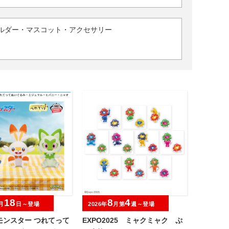
ルダー・マスコット・アクセサリー
18
8
4
月
日～登場
2026年
月第
週～登場
モンスター つれてって
EXPO2025 ミャクミャク ぷ