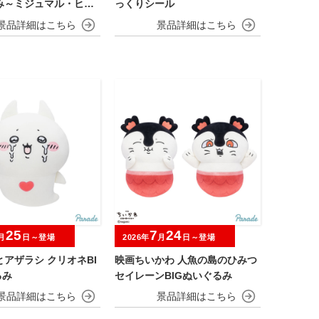
み～ミジュマル・ヒバ
っくりシール
ャオハ～
25
7
24
月
日～登場
2026年
月
日～登場
アザラシ クリオネBI
映画ちいかわ 人魚の島のひみつ
るみ
セイレーンBIGぬいぐるみ