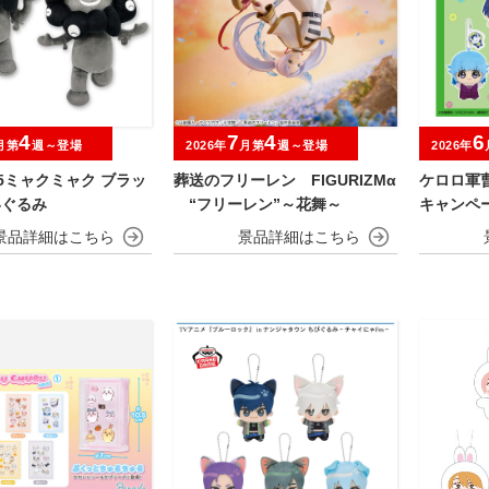
4
7
4
6
月第
週～登場
2026年
月第
週～登場
2026年
025ミャクミャク ブラッ
葬送のフリーレン FIGURIZMα
ケロロ軍
いぐるみ
“フリーレン”～花舞～
キャンペ