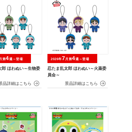
4
7
4
月第
週～登場
2026年
月第
週～登場
太郎 ほわぬい～生物委
忍たま乱太郎 ほわぬい～火薬委
員会～