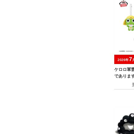
7
2026年
ケロロ軍
であります～