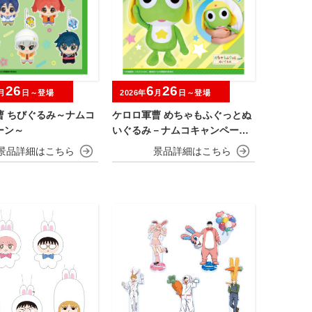
26
6
26
月
日～登場
2026年
月
日～登場
曹 ちびぐるみ～ナムコ
ケロロ軍曹 めちゃもふぐっとぬ
ーン～
いぐるみ－ナムコキャンペーン
－