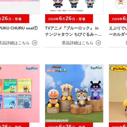
26
6
26
6
月
日～登場
2026年
月
日～登場
2026年
UKU CHURU seal①
TVアニメ『ブルーロック』 in
えぶりで
ナンジャタウン ちびぐるみ～チ
ーホルダ
ャイにゃFes～
NIGHT～
26
6
26
6