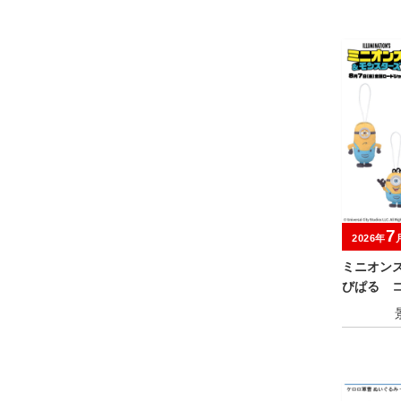
7
2026年
ミニオン
びぱる 