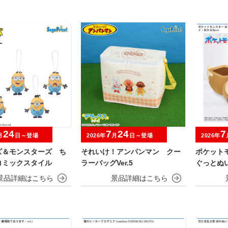
24
7
24
7
月
日～登場
2026年
月
日～登場
2026年
ズ＆モンスターズ ち
それいけ！アンパンマン クー
ポケット
コミックスタイル
ラーバッグVer.5
ぐっとぬ
ンズ～イー