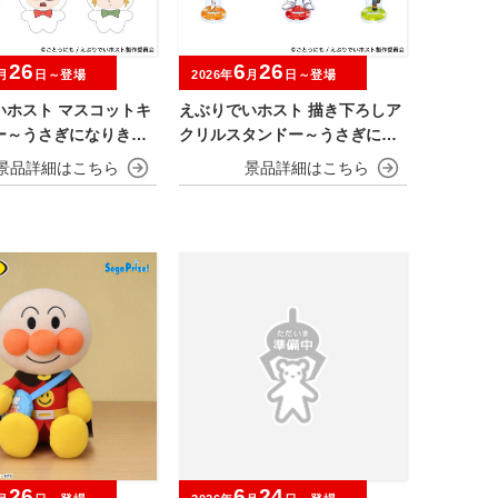
26
6
26
月
日～登場
2026年
月
日～登場
いホスト マスコットキ
えぶりでいホスト 描き下ろしア
ー～うさぎになりきら
クリルスタンドー～うさぎにな
りきらNIGHT～
26
6
24