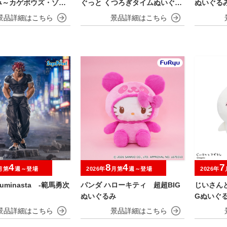
み～カゲボウズ・ゾロ
ぐっと くつろぎタイムぬいぐる
ぬいぐる
み～ヤドン～
ニー・ニ
4
8
4
7
月第
週～登場
2026年
月第
週～登場
2026年
minasta ‐範馬勇次
パンダ ハローキティ 超超BIG
じいさんと
ぬいぐるみ
Gぬいぐ