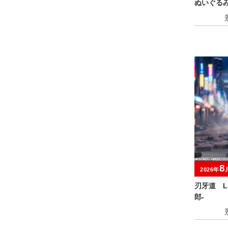
ぬいぐる
ア～
8
2026年
刃牙道 Lu
郎‐