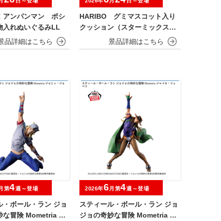
月
日～登場
2026年
月
日～登場
！アンパンマン ポシ
HARIBO グミマスコット入り
物入れぬいぐるみLL
クッション（スターミックス）
【ナムコ限定】
4
6
4
月第
週～登場
2026年
月第
週～登場
ル・ボール・ラン ジョ
スティール・ボール・ラン ジョ
冒険 Mometria ジ
ジョの奇妙な冒険 Mometria ジ