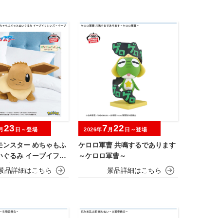
23
7
22
月
日～登場
2026年
月
日～登場
モンスター めちゃもふ
ケロロ軍曹 共鳴するであります
いぐるみ イーブイフレ
～ケロロ軍曹～
ブイ～おひるねver.