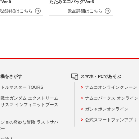
er.5
たたみエコバッグVer.6
ム機をさがす
スマホ・PCであそぶ
ドルマスター TOURS
ナムコオンラインクレーン
動戦士ガンダム エクストリーム
ナムコパークス オンライ
ーサス２ インフィニットブース
ガシャポンオンライン
公式スマートフォンアプリ
ョジョの奇妙な冒険 ラストサバ
バー