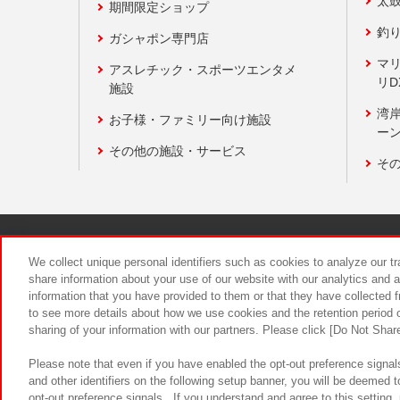
太
期間限定ショップ
釣
ガシャポン専門店
マ
アスレチック・スポーツエンタメ
リD
施設
湾
お子様・ファミリー向け施設
ーン
その他の施設・サービス
そ
関連会社
サステナビリティ
We collect unique personal identifiers such as cookies to analyze our t
share information about your use of our website with our analytics and 
information that you have provided to them or that they have collected f
食品のご提
to see more details about how we use cookies and the retention period o
sharing of your information with our partners. Please click [Do Not Shar
Please note that even if you have enabled the opt-out preference signals
and other identifiers on the following setup banner, you will be deemed 
opt-out preference signals . If you understand and agree to this setting