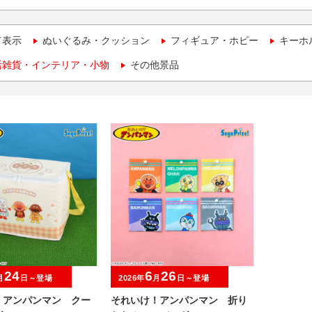
て表示
ぬいぐるみ・クッション
フィギュア・ホビー
キーホ
活雑貨・インテリア・小物
その他景品
24
6
26
月
日～登場
2026年
月
日～登場
！アンパンマン クー
それいけ！アンパンマン 折り