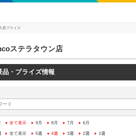
入荷プライズ
mcoステラタウン店
景品・プライズ情報
月
全て表示
9月
8月
7月
6月
週
全て表示
5週
4週
3週
2週
1週