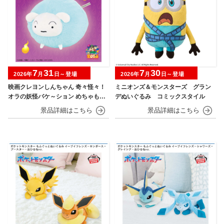
7
31
7
30
2026年
月
日～登場
2026年
月
日～登場
映画クレヨンしんちゃん 奇々怪々！
ミニオンズ＆モンスターズ グラン
オラの妖怪バケ～ション めちゃもふ
デぬいぐるみ コミックスタイル
ぐっとぬいぐるみ シロ