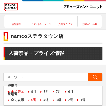
店舗情報
イベント&ニュース
入荷プライズ
設置ゲーム機
namcoステラタウン店
入荷景品・プライズ情報
登場月
全て表示
9月
8月
7月
6月
登場週
全て表示
5週
4週
3週
2週
1週