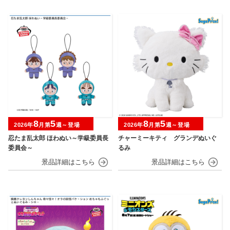
8
5
8
5
2026年
月第
週～登場
2026年
月第
週～登場
忍たま乱太郎 ほわぬい～学級委員長
チャーミーキティ グランデぬいぐ
委員会～
るみ