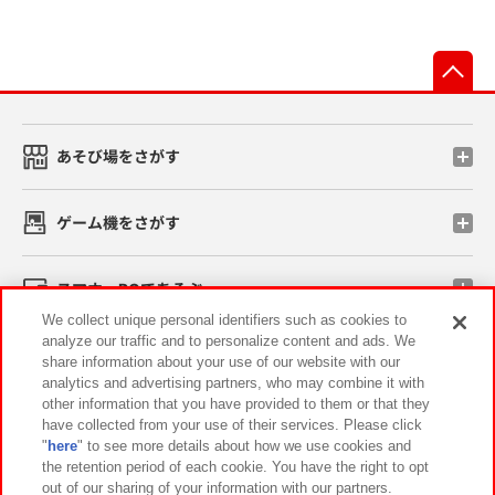
先
あそび場をさがす
ゲーム機をさがす
スマホ・PCであそぶ
We collect unique personal identifiers such as cookies to
analyze our traffic and to personalize content and ads. We
イベント・キャンペーン
share information about your use of our website with our
analytics and advertising partners, who may combine it with
other information that you have provided to them or that they
have collected from your use of their services. Please click
"
here
" to see more details about how we use cookies and
関連会社
サステナビリティ
サイトポリシー
the retention period of each cookie. You have the right to opt
out of our sharing of your information with our partners.