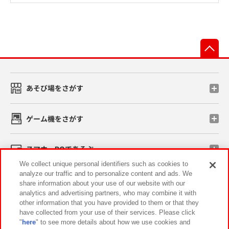
先
あそび場をさがす
ゲーム機をさがす
スマホ・PCであそぶ
We collect unique personal identifiers such as cookies to
analyze our traffic and to personalize content and ads. We
イベント・キャンペーン
share information about your use of our website with our
analytics and advertising partners, who may combine it with
other information that you have provided to them or that they
have collected from your use of their services. Please click
"
here
" to see more details about how we use cookies and
関連会社
サステナビリティ
サイトポリシー