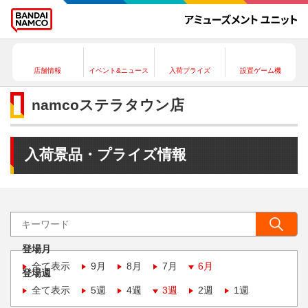
店舗情報
イベント&ニュース
入荷プライズ
設置ゲーム機
namcoステラタウン店
入荷景品・プライズ情報
登場月
全て表示
9月
8月
7月
6月
登場週
全て表示
5週
4週
3週
2週
1週