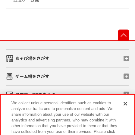
先
あそび場をさがす
ゲーム機をさがす
スマホ・PCであそぶ
We collect unique personal identifiers such as cookies to
analyze our traffic and to personalize content and ads. We
イベント・キャンペーン
share information about your use of our website with our
analytics and advertising partners, who may combine it with
other information that you have provided to them or that they
have collected from your use of their services. Please click