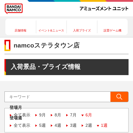
店舗情報
イベント&ニュース
入荷プライズ
設置ゲーム機
namcoステラタウン店
入荷景品・プライズ情報
登場月
全て表示
9月
8月
7月
6月
登場週
全て表示
5週
4週
3週
2週
1週