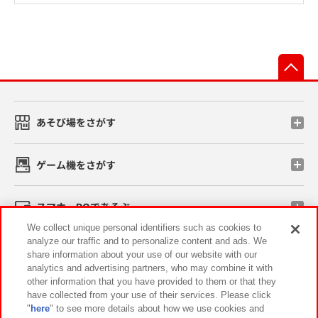
先
あそび場をさがす
ゲーム機をさがす
スマホ・PCであそぶ
We collect unique personal identifiers such as cookies to
analyze our traffic and to personalize content and ads. We
イベント・キャンペーン
share information about your use of our website with our
analytics and advertising partners, who may combine it with
other information that you have provided to them or that they
have collected from your use of their services. Please click
"
here
" to see more details about how we use cookies and
関連会社
サステナビリティ
サイトポリシー