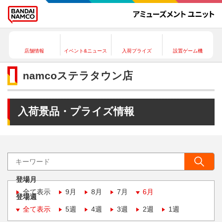
店舗情報
イベント&ニュース
入荷プライズ
設置ゲーム機
namcoステラタウン店
入荷景品・プライズ情報
登場月
全て表示
9月
8月
7月
6月
登場週
全て表示
5週
4週
3週
2週
1週