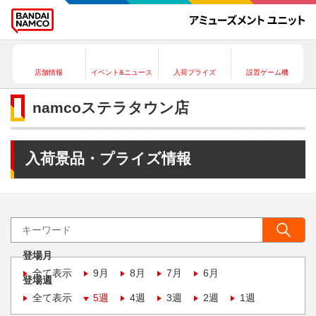
店舗情報
イベント&ニュース
入荷プライズ
設置ゲーム機
namcoステラタウン店
入荷景品・プライズ情報
登場月
全て表示
9月
8月
7月
6月
登場週
全て表示
5週
4週
3週
2週
1週