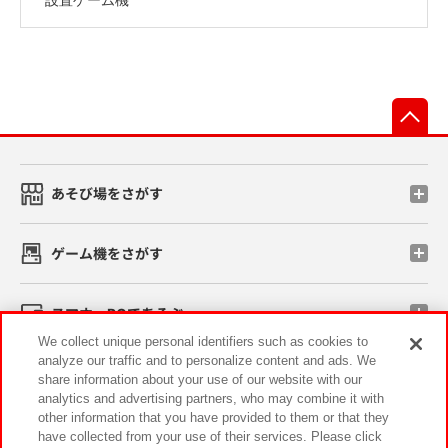
先
あそび場をさがす
ゲーム機をさがす
スマホ・PCであそぶ
We collect unique personal identifiers such as cookies to
analyze our traffic and to personalize content and ads. We
イベント・キャンペーン
share information about your use of our website with our
analytics and advertising partners, who may combine it with
other information that you have provided to them or that they
have collected from your use of their services. Please click