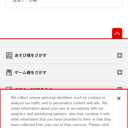
先
あそび場をさがす
ゲーム機をさがす
スマホ・PCであそぶ
We collect unique personal identifiers such as cookies to
analyze our traffic and to personalize content and ads. We
イベント・キャンペーン
share information about your use of our website with our
analytics and advertising partners, who may combine it with
other information that you have provided to them or that they
have collected from your use of their services. Please click