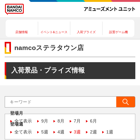
店舗情報
イベント&ニュース
入荷プライズ
設置ゲーム機
namcoステラタウン店
入荷景品・プライズ情報
登場月
全て表示
9月
8月
7月
6月
登場週
全て表示
5週
4週
3週
2週
1週