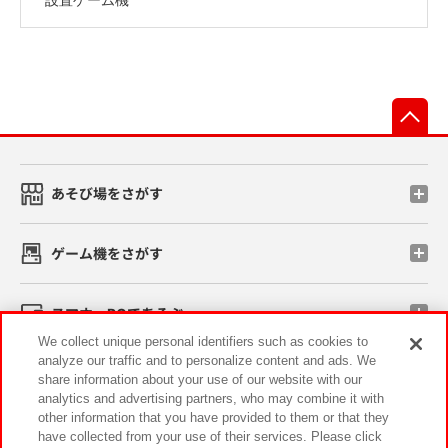
先
あそび場をさがす
ゲーム機をさがす
スマホ・PCであそぶ
We collect unique personal identifiers such as cookies to
analyze our traffic and to personalize content and ads. We
イベント・キャンペーン
share information about your use of our website with our
analytics and advertising partners, who may combine it with
other information that you have provided to them or that they
have collected from your use of their services. Please click