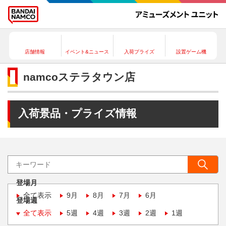
店舗情報
イベント&ニュース
入荷プライズ
設置ゲーム機
namcoステラタウン店
入荷景品・プライズ情報
登場月
全て表示
9月
8月
7月
6月
登場週
全て表示
5週
4週
3週
2週
1週