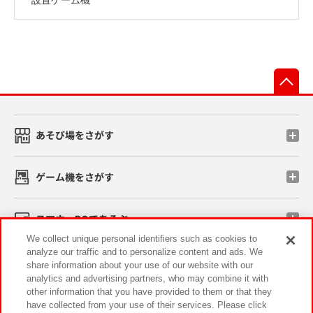
先
あそび場をさがす
ゲーム機をさがす
スマホ・PCであそぶ
We collect unique personal identifiers such as cookies to
analyze our traffic and to personalize content and ads. We
イベント・キャンペーン
share information about your use of our website with our
analytics and advertising partners, who may combine it with
other information that you have provided to them or that they
have collected from your use of their services. Please click