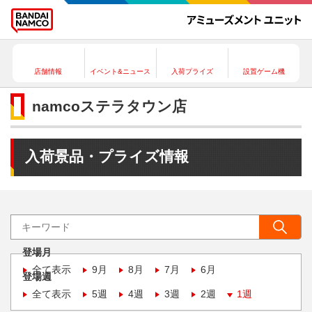
店舗情報
イベント&ニュース
入荷プライズ
設置ゲーム機
namcoステラタウン店
入荷景品・プライズ情報
登場月
全て表示
9月
8月
7月
6月
登場週
全て表示
5週
4週
3週
2週
1週