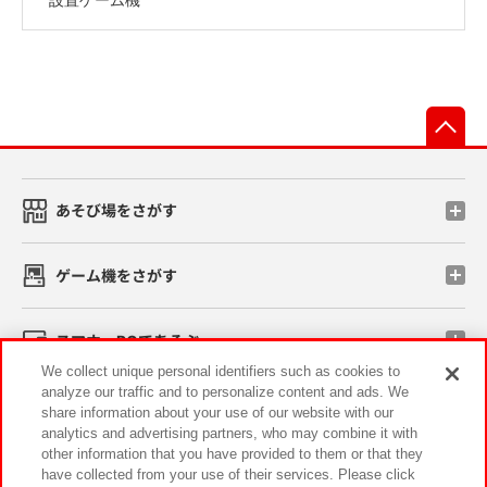
先
あそび場をさがす
ゲーム機をさがす
スマホ・PCであそぶ
We collect unique personal identifiers such as cookies to
analyze our traffic and to personalize content and ads. We
イベント・キャンペーン
share information about your use of our website with our
analytics and advertising partners, who may combine it with
other information that you have provided to them or that they
have collected from your use of their services. Please click