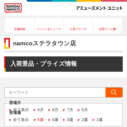
店舗情報
イベント&ニュース
入荷プライズ
設置ゲーム機
namcoステラタウン店
入荷景品・プライズ情報
登場月
全て表示
9月
8月
7月
6月
登場週
全て表示
5週
4週
3週
2週
1週