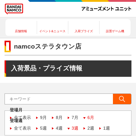
店舗情報
イベント&ニュース
入荷プライズ
設置ゲーム機
namcoステラタウン店
入荷景品・プライズ情報
登場月
全て表示
9月
8月
7月
6月
登場週
全て表示
5週
4週
3週
2週
1週