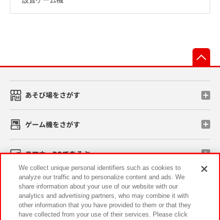
先
あそび場をさがす
ゲーム機をさがす
スマホ・PCであそぶ
We collect unique personal identifiers such as cookies to
analyze our traffic and to personalize content and ads. We
イベント・キャンペーン
share information about your use of our website with our
analytics and advertising partners, who may combine it with
other information that you have provided to them or that they
have collected from your use of their services. Please click