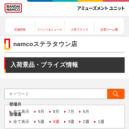
店舗情報
イベント&ニュース
入荷プライズ
設置ゲーム機
namcoステラタウン店
入荷景品・プライズ情報
登場月
全て表示
9月
8月
7月
6月
登場週
全て表示
5週
4週
3週
2週
1週