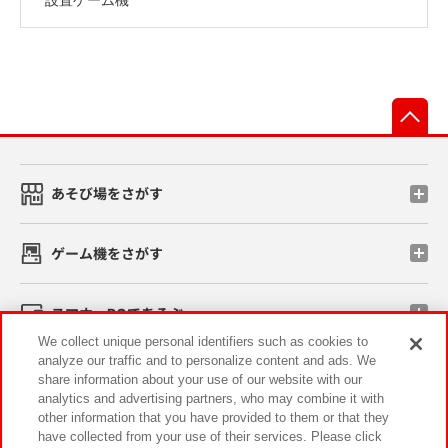
先
あそび場をさがす
ゲーム機をさがす
スマホ・PCであそぶ
We collect unique personal identifiers such as cookies to
analyze our traffic and to personalize content and ads. We
イベント・キャンペーン
share information about your use of our website with our
analytics and advertising partners, who may combine it with
other information that you have provided to them or that they
have collected from your use of their services. Please click