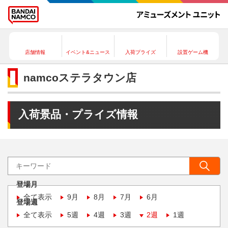
店舗情報
イベント&ニュース
入荷プライズ
設置ゲーム機
namcoステラタウン店
入荷景品・プライズ情報
登場月
全て表示
9月
8月
7月
6月
登場週
全て表示
5週
4週
3週
2週
1週