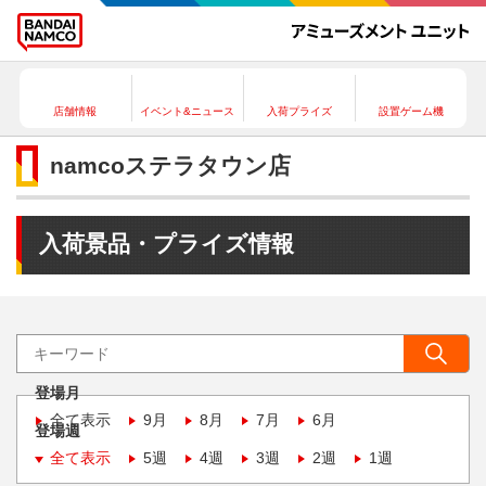
店舗情報
イベント&ニュース
入荷プライズ
設置ゲーム機
namcoステラタウン店
入荷景品・プライズ情報
登場月
全て表示
9月
8月
7月
6月
登場週
全て表示
5週
4週
3週
2週
1週