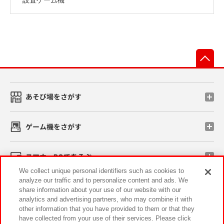
先
あそび場をさがす
ゲーム機をさがす
スマホ・PCであそぶ
We collect unique personal identifiers such as cookies to
analyze our traffic and to personalize content and ads. We
イベント・キャンペーン
share information about your use of our website with our
analytics and advertising partners, who may combine it with
other information that you have provided to them or that they
have collected from your use of their services. Please click