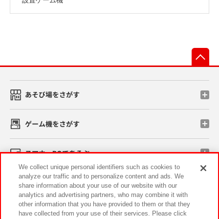
先
あそび場をさがす
ゲーム機をさがす
スマホ・PCであそぶ
We collect unique personal identifiers such as cookies to
analyze our traffic and to personalize content and ads. We
イベント・キャンペーン
share information about your use of our website with our
analytics and advertising partners, who may combine it with
other information that you have provided to them or that they
have collected from your use of their services. Please click