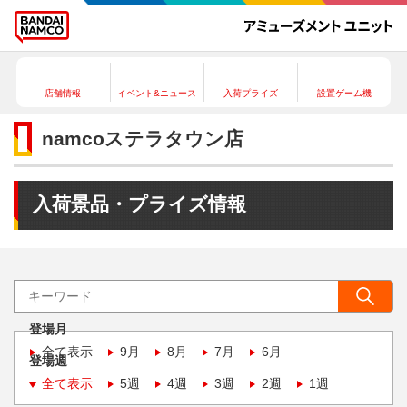
店舗情報
イベント&ニュース
入荷プライズ
設置ゲーム機
namcoステラタウン店
入荷景品・プライズ情報
登場月
全て表示
9月
8月
7月
6月
登場週
全て表示
5週
4週
3週
2週
1週