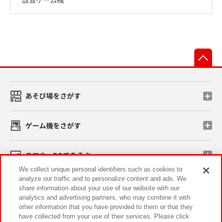
先
あそび場をさがす
ゲーム機をさがす
スマホ・PCであそぶ
We collect unique personal identifiers such as cookies to
analyze our traffic and to personalize content and ads. We
イベント・キャンペーン
share information about your use of our website with our
analytics and advertising partners, who may combine it with
other information that you have provided to them or that they
have collected from your use of their services. Please click