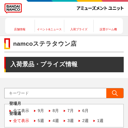
店舗情報
イベント&ニュース
入荷プライズ
設置ゲーム機
namcoステラタウン店
入荷景品・プライズ情報
登場月
全て表示
9月
8月
7月
6月
登場週
全て表示
5週
4週
3週
2週
1週