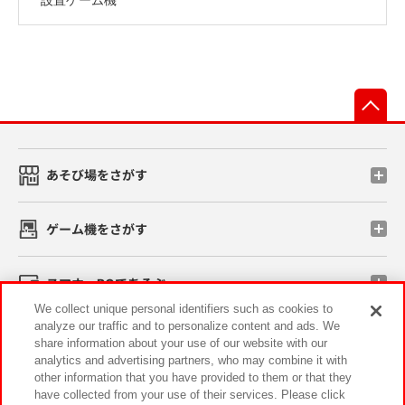
先
あそび場をさがす
ゲーム機をさがす
スマホ・PCであそぶ
We collect unique personal identifiers such as cookies to
analyze our traffic and to personalize content and ads. We
イベント・キャンペーン
share information about your use of our website with our
analytics and advertising partners, who may combine it with
other information that you have provided to them or that they
have collected from your use of their services. Please click