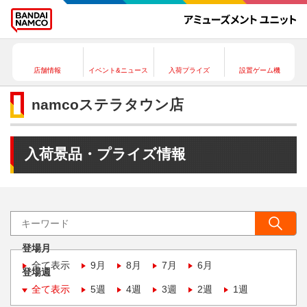
店舗情報
イベント&ニュース
入荷プライズ
設置ゲーム機
namcoステラタウン店
入荷景品・プライズ情報
登場月
全て表示
9月
8月
7月
6月
登場週
全て表示
5週
4週
3週
2週
1週