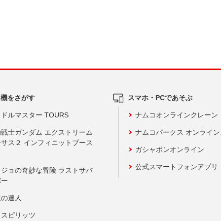
ム機をさがす
スマホ・PCであそぶ
ドルマスター TOURS
ナムコオンラインクレーン
動戦士ガンダム エクストリーム
ナムコパークス オンライ
ーサス２ インフィニットブース
ガシャポンオンライン
公式スマートフォンアプリ
ョジョの奇妙な冒険 ラストサバ
バー
鼓の達人
りスピリッツ