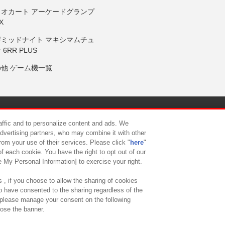
リオカート アーケードグランプ
X
岸ミッドナイト マキシマムチュ
 6RR PLUS
の他 ゲーム機一覧
サイトポリシー
プライバシーポリシー
ウェブアクセシビリティ方
raffic and to personalize content and ads. We
advertising partners, who may combine it with other
rom your use of their services. Please click "
here
"
供について
カスタマーハラスメント対応方針
よくあるご質問・
f each cookie. You have the right to opt out of our
e My Personal Information] to exercise your right.
 , if you choose to allow the sharing of cookies
to have consented to the sharing regardless of the
, please manage your consent on the following
lose the banner.
ndai Namco Amusement Lab Inc.
©Bandai Namco Experience Inc.
©HANAY