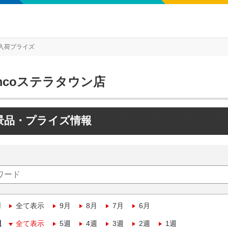
入荷プライズ
mcoステラタウン店
景品・プライズ情報
月
全て表示
9月
8月
7月
6月
週
全て表示
5週
4週
3週
2週
1週