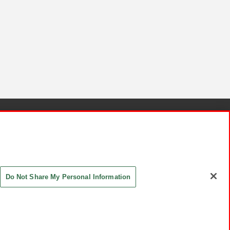
針と検証結果
お取引先さまとともに
お問い合わせ
Do Not Share My Personal Information
ASHIKI Co., Ltd. All Rights Reserved.