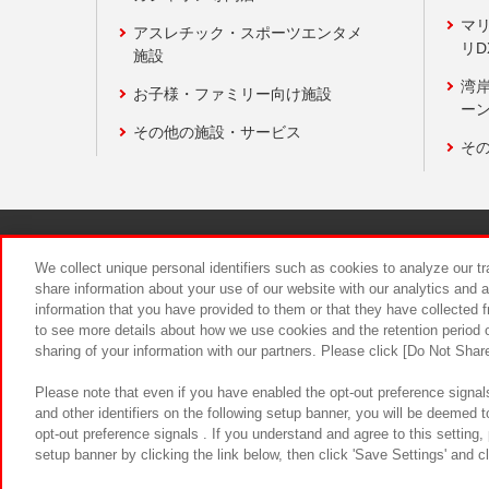
マ
アスレチック・スポーツエンタメ
リD
施設
湾
お子様・ファミリー向け施設
ーン
その他の施設・サービス
そ
関連会社
サステナビリティ
We collect unique personal identifiers such as cookies to analyze our t
share information about your use of our website with our analytics and 
information that you have provided to them or that they have collected f
食品のご提
to see more details about how we use cookies and the retention period o
sharing of your information with our partners. Please click [Do Not Shar
Please note that even if you have enabled the opt-out preference signals
and other identifiers on the following setup banner, you will be deemed 
opt-out preference signals . If you understand and agree to this setting
setup banner by clicking the link below, then click 'Save Settings' and c
©Bandai Namco Amusement Inc.
©Ba