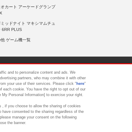
リオカート アーケードグランプ
X
岸ミッドナイト マキシマムチュ
 6RR PLUS
の他 ゲーム機一覧
サイトポリシー
プライバシーポリシー
ウェブアクセシビリティ方
raffic and to personalize content and ads. We
advertising partners, who may combine it with other
rom your use of their services. Please click "
here
"
供について
カスタマーハラスメント対応方針
よくあるご質問・
f each cookie. You have the right to opt out of our
e My Personal Information] to exercise your right.
 , if you choose to allow the sharing of cookies
to have consented to the sharing regardless of the
, please manage your consent on the following
lose the banner.
ndai Namco Amusement Lab Inc.
©Bandai Namco Experience Inc.
©HANAY