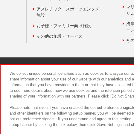
マ
アスレチック・スポーツエンタメ
リD
施設
湾
お子様・ファミリー向け施設
ーン
その他の施設・サービス
そ
関連会社
サステナビリティ
We collect unique personal identifiers such as cookies to analyze our t
share information about your use of our website with our analytics and 
information that you have provided to them or that they have collected f
食品のご提
to see more details about how we use cookies and the retention period o
sharing of your information with our partners. Please click [Do Not Shar
Please note that even if you have enabled the opt-out preference signals
and other identifiers on the following setup banner, you will be deemed 
opt-out preference signals . If you understand and agree to this setting
setup banner by clicking the link below, then click 'Save Settings' and c
©Bandai Namco Amusement Inc.
©Ba