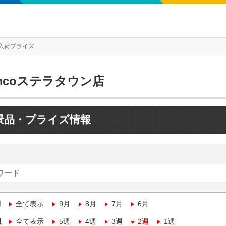
入荷プライズ
mcoステラタウン店
景品・プライズ情報
月
全て表示
9月
8月
7月
6月
週
全て表示
5週
4週
3週
2週
1週