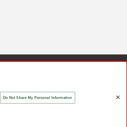
針と検証結果
お取引先さまとともに
お問い合わせ
Do Not Share My Personal Information
ASHIKI Co., Ltd. All Rights Reserved.