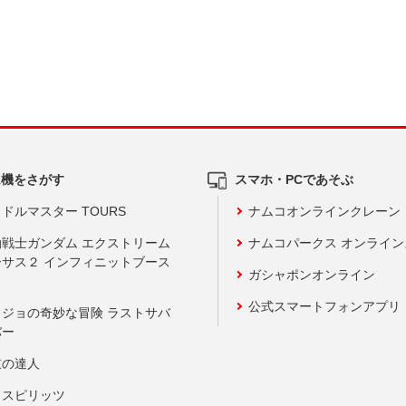
ム機をさがす
スマホ・PCであそぶ
ドルマスター TOURS
ナムコオンラインクレーン
動戦士ガンダム エクストリーム
ナムコパークス オンライ
ーサス２ インフィニットブース
ガシャポンオンライン
公式スマートフォンアプリ
ョジョの奇妙な冒険 ラストサバ
バー
鼓の達人
りスピリッツ