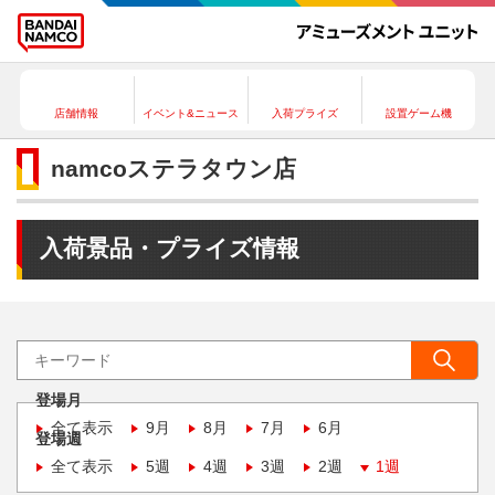
店舗情報
イベント&ニュース
入荷プライズ
設置ゲーム機
namcoステラタウン店
入荷景品・プライズ情報
登場月
全て表示
9月
8月
7月
6月
登場週
全て表示
5週
4週
3週
2週
1週