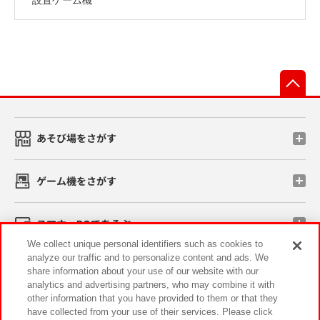
先
あそび場をさがす
ゲーム機をさがす
スマホ・PCであそぶ
We collect unique personal identifiers such as cookies to
analyze our traffic and to personalize content and ads. We
イベント・キャンペーン
share information about your use of our website with our
analytics and advertising partners, who may combine it with
other information that you have provided to them or that they
have collected from your use of their services. Please click