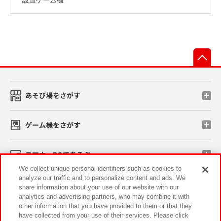
先
あそび場をさがす
ゲーム機をさがす
スマホ・PCであそぶ
We collect unique personal identifiers such as cookies to
analyze our traffic and to personalize content and ads. We
イベント・キャンペーン
share information about your use of our website with our
analytics and advertising partners, who may combine it with
other information that you have provided to them or that they
have collected from your use of their services. Please click