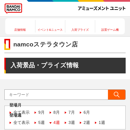
店舗情報
イベント&ニュース
入荷プライズ
設置ゲーム機
namcoステラタウン店
入荷景品・プライズ情報
登場月
全て表示
9月
8月
7月
6月
登場週
全て表示
5週
4週
3週
2週
1週