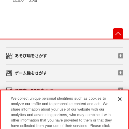
先
あそび場をさがす
ゲーム機をさがす
スマホ・PCであそぶ
We collect unique personal identifiers such as cookies to
analyze our traffic and to personalize content and ads. We
イベント・キャンペーン
share information about your use of our website with our
analytics and advertising partners, who may combine it with
other information that you have provided to them or that they
have collected from your use of their services. Please click