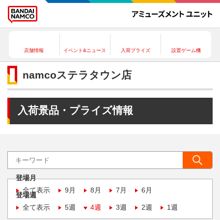
店舗情報
イベント&ニュース
入荷プライズ
設置ゲーム機
namcoステラタウン店
入荷景品・プライズ情報
登場月
全て表示
9月
8月
7月
6月
登場週
全て表示
5週
4週
3週
2週
1週