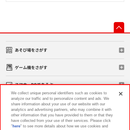
先
あそび場をさがす
ゲーム機をさがす
スマホ・PCであそぶ
We collect unique personal identifiers such as cookies to
analyze our traffic and to personalize content and ads. We
イベント・キャンペーン
share information about your use of our website with our
analytics and advertising partners, who may combine it with
other information that you have provided to them or that they
have collected from your use of their services. Please click
"
here
" to see more details about how we use cookies and
関連会社
サステナビリティ
サイトポリシー