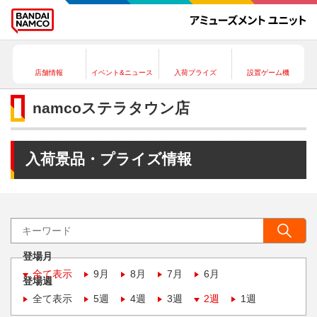
店舗情報
イベント&ニュース
入荷プライズ
設置ゲーム機
namcoステラタウン店
入荷景品・プライズ情報
登場月
全て表示
9月
8月
7月
6月
登場週
全て表示
5週
4週
3週
2週
1週