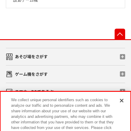
先
あそび場をさがす
ゲーム機をさがす
スマホ・PCであそぶ
We collect unique personal identifiers such as cookies to
analyze our traffic and to personalize content and ads. We
イベント・キャンペーン
share information about your use of our website with our
analytics and advertising partners, who may combine it with
other information that you have provided to them or that they
have collected from your use of their services. Please click