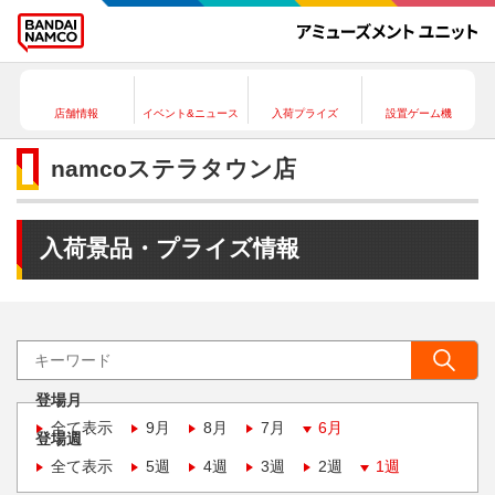
店舗情報
イベント&ニュース
入荷プライズ
設置ゲーム機
namcoステラタウン店
入荷景品・プライズ情報
登場月
全て表示
9月
8月
7月
6月
登場週
全て表示
5週
4週
3週
2週
1週