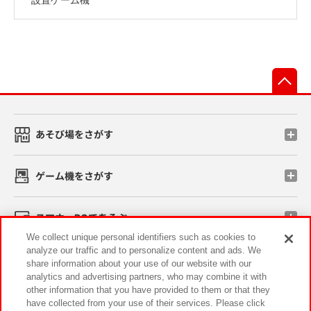
先
あそび場をさがす
ゲーム機をさがす
スマホ・PCであそぶ
We collect unique personal identifiers such as cookies to
analyze our traffic and to personalize content and ads. We
イベント・キャンペーン
share information about your use of our website with our
analytics and advertising partners, who may combine it with
other information that you have provided to them or that they
have collected from your use of their services. Please click