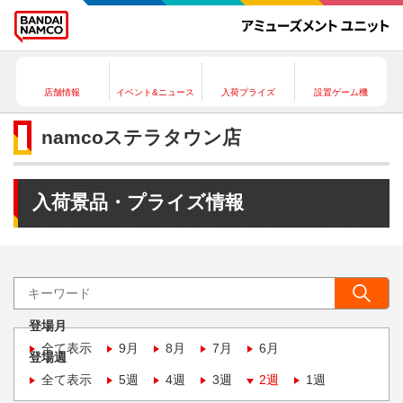
店舗情報
イベント&ニュース
入荷プライズ
設置ゲーム機
namcoステラタウン店
入荷景品・プライズ情報
登場月
全て表示
9月
8月
7月
6月
登場週
全て表示
5週
4週
3週
2週
1週