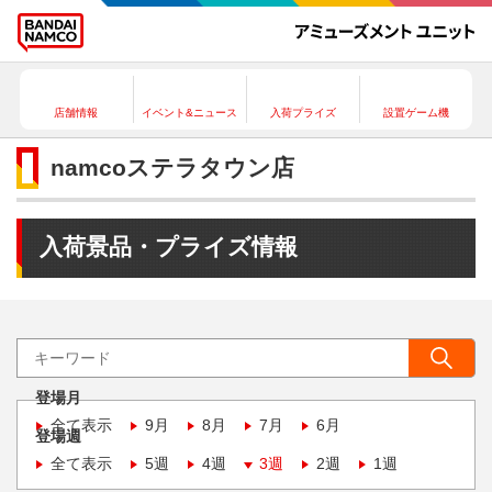
店舗情報
イベント&ニュース
入荷プライズ
設置ゲーム機
namcoステラタウン店
入荷景品・プライズ情報
登場月
全て表示
9月
8月
7月
6月
登場週
全て表示
5週
4週
3週
2週
1週