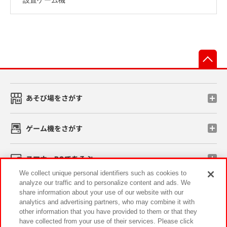
先
あそび場をさがす
ゲーム機をさがす
スマホ・PCであそぶ
We collect unique personal identifiers such as cookies to
analyze our traffic and to personalize content and ads. We
イベント・キャンペーン
share information about your use of our website with our
analytics and advertising partners, who may combine it with
other information that you have provided to them or that they
have collected from your use of their services. Please click