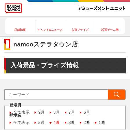
店舗情報
イベント&ニュース
入荷プライズ
設置ゲーム機
namcoステラタウン店
入荷景品・プライズ情報
登場月
全て表示
9月
8月
7月
6月
登場週
全て表示
5週
4週
3週
2週
1週