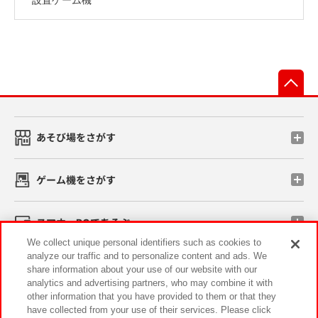
先
あそび場をさがす
ゲーム機をさがす
スマホ・PCであそぶ
We collect unique personal identifiers such as cookies to
analyze our traffic and to personalize content and ads. We
イベント・キャンペーン
share information about your use of our website with our
analytics and advertising partners, who may combine it with
other information that you have provided to them or that they
have collected from your use of their services. Please click