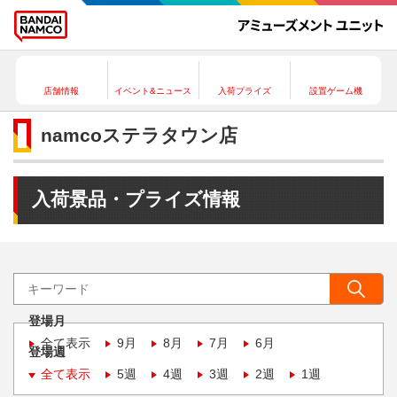
店舗情報
イベント&ニュース
入荷プライズ
設置ゲーム機
namcoステラタウン店
入荷景品・プライズ情報
登場月
全て表示
9月
8月
7月
6月
登場週
全て表示
5週
4週
3週
2週
1週