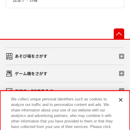
先
あそび場をさがす
ゲーム機をさがす
スマホ・PCであそぶ
We collect unique personal identifiers such as cookies to
analyze our traffic and to personalize content and ads. We
イベント・キャンペーン
share information about your use of our website with our
analytics and advertising partners, who may combine it with
other information that you have provided to them or that they
have collected from your use of their services. Please click